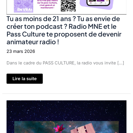
Tu as moins de 21 ans ? Tu as envie de
créer ton podcast ? Radio MNE et le
Pass Culture te proposent de devenir
animateur radio !
23 mars 2026
Dans le cadre du PASS CULTURE, la radio vous invite […]
Tu
Lire la suite
as
moins
de
21
ans
?
Tu
as
envie
de
créer
ton
podcast