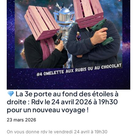
?
Radio
MNE
et
le
Pass
Culture
te
proposent
de
devenir
animateur
radio
!
La 3e porte au fond des étoiles à
droite : Rdv le 24 avril 2026 à 19h30
pour un nouveau voyage !
23 mars 2026
On vous donne rdv le vendredi 24 avril à 19h30