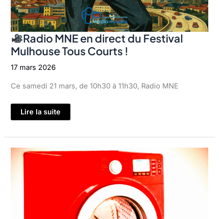
Radio MNE en direct du Festival
Mulhouse Tous Courts !
17 mars 2026
Ce samedi 21 mars, de 10h30 à 11h30, Radio MNE
Lire la suite
Radio
MNE
en
direct
du
Festival
Mulhouse
Tous
Courts
!