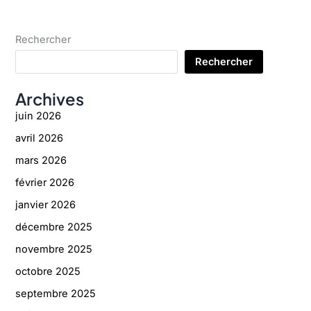
découvrir
en
replay
ce
Rechercher
w_end
!
Rechercher
Archives
juin 2026
avril 2026
mars 2026
février 2026
janvier 2026
décembre 2025
novembre 2025
octobre 2025
septembre 2025