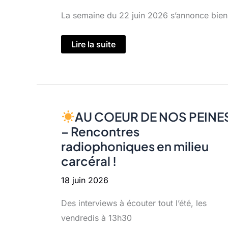
La semaine du 22 juin 2026 s’annonce bien
MNE
Lire la suite
en
direct
de
Mulhouse
:
3
émissions
exceptionnelles
AU COEUR DE NOS PEINE
!
– Rencontres
radiophoniques en milieu
carcéral !
18 juin 2026
Des interviews à écouter tout l’été, les
vendredis à 13h30