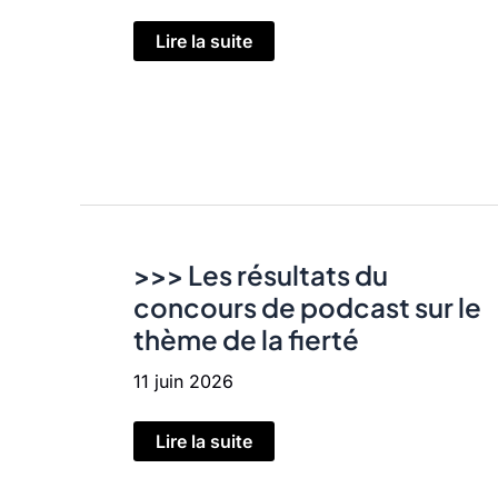
Lire la suite
AU
COEUR
DE
NOS
PEINES
–
Rencontres
radiophoniques
en
milieu
carcéral
!
>>> Les résultats du
concours de podcast sur le
thème de la fierté
11 juin 2026
>>>
Lire la suite
Les
résultats
du