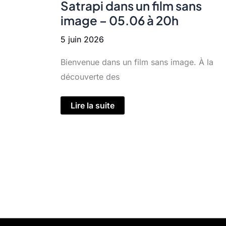
Satrapi dans un film sans
image – 05.06 à 20h
5 juin 2026
Bienvenue dans un film sans image. À la
découverte des
>>>
Lire la suite
Hommage
à
Marjane
Satrapi
dans
un
film
sans
image
–
05.06
à
20h