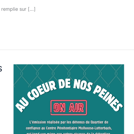
 remplie sur […]
S