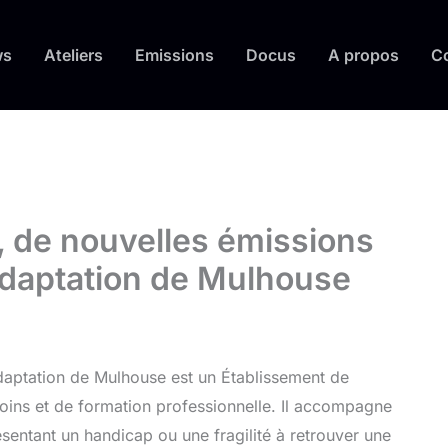
ws
Ateliers
Emissions
Docus
A propos
C
, de nouvelles émissions
adaptation de Mulhouse
daptation de Mulhouse est un Établissement de
oins et de formation professionnelle. Il accompagne
sentant un handicap ou une fragilité à retrouver une