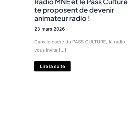
Radio MNE et le Pass Culture
te proposent de devenir
animateur radio !
23 mars 2026
Dans le cadre du PASS CULTURE, la radio
vous invite […]
Tu
Lire la suite
as
moins
de
21
ans
?
Tu
as
envie
de
créer
ton
podcast