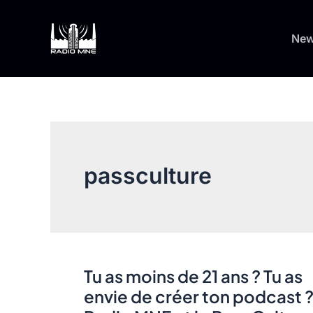
Aller
au
Ne
contenu
passculture
Tu as moins de 21 ans ? Tu as
envie de créer ton podcast 